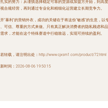
出扎实的努力：从谨慎选择稳定可靠的货源或加盟方开始，到高
重视合规经营，再到通过专业化和精细化运营建立长期竞争力。
开“暴利”的营销外衣，成功的关键在于将这份“敏感”的生意，以
业、可信、尊重
的方式来做。只有真正解决消费者的隐私顾虑和
质需求，才能在这个特殊赛道中行稳致远，实现可持续的盈利。
若转载，请注明出处：http://www.cjxsm1.com/product/72.html
新时间：2026-08-06 19:50:15