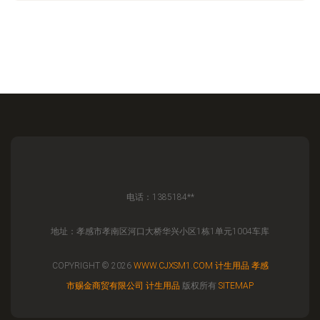
电话：1385184**
地址：孝感市孝南区河口大桥华兴小区1栋1单元1004车库
COPYRIGHT © 2026
WWW.CJXSM1.COM
计生用品
孝感
市赐金商贸有限公司
计生用品
版权所有
SITEMAP