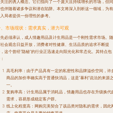
者关注的诱人概念。它们指向了一个庞大且持续增长的市场，但
时也伴随着诸多争议和潜在陷阱。本文将深入剖析这一领域，为
意入局者提供一份理性的参考。
一、市场现状：需求真实，潜力可观
首先必须承认，成人情趣用品及计生用品是一个刚性需求市场。
着社会观念日益开放，消费者对性健康、生活品质的追求不断提
升，这个曾经“隐秘”的行业正迅速走向阳光化和常态化。其特点包
括：
高毛利率
：由于产品具有一定的私密性和品牌溢价空间，许
商品的加价率确实高于普通快消品，这是“暴利”说法的来源
一。
复购率高
：计生用品属于消耗品，情趣用品也存在升级换代
需求，容易形成稳定客户群。
线上化程度高
：网购完美契合了该品类对隐私的需求，因此