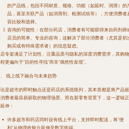
的产品线，包括不同材质、规格、功能（如延时、润滑）的
品，甚至关联产品（如润滑剂、检测试纸等），方便消费者
容比较和选择。
咨询的可能性
：在部分药店，消费者有可能获得来自药剂师
店员的简单、专业的咨询，这解决了部分消费者（尤其是初
购买或有特殊需求者）的信息疑虑。
药店专架满足了计划性、注重品质与隐私的深度消费需求，其购
程更偏向于“目的性寻找”而非“偶然性发现”。
三、 线上线下融合与未来趋势
无论是超市的即时触点还是药店的系统陈列，其本质都是将产品
入消费者最容易获取的物理场景。而在新零售背景下，这一逻辑
在延伸：
许多超市和药店同时设有线上平台，支持即时配送，将“便
利”从物理收银台延伸至数字终端。