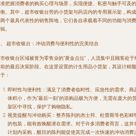
精准把握消费者的购买心理与场景，实现便捷、私密与触手可及
平衡。其中，超市收银台旁的小货架与药店内的专用展示架，构
了两个最具代表性的销售阵地，它们各自承载着不同的功能与消
逻辑。
一、 超市收银台：冲动消费与便利性的完美结合
超市收银台区域被誉为零售业的“黄金点位”，人流集中且顾客处于
算前的最后决策阶段。在这里设置的计生用品小货架，其设计精
在于：
即时性与便利性
：满足了消费者临时性、应急性的需求。商
体积小，作为“最后一刻”的添购品极为方便，无需在庞大的
架区中寻找，保护了购物隐私。
视觉提醒与冲动购买
：整齐陈列的杰士邦、杜蕾斯等色彩鲜
的包装，能有效唤醒潜在需求。对于许多消费者而言，这并
计划内采购，醒目的陈列能促使其完成一次快速的冲动消费