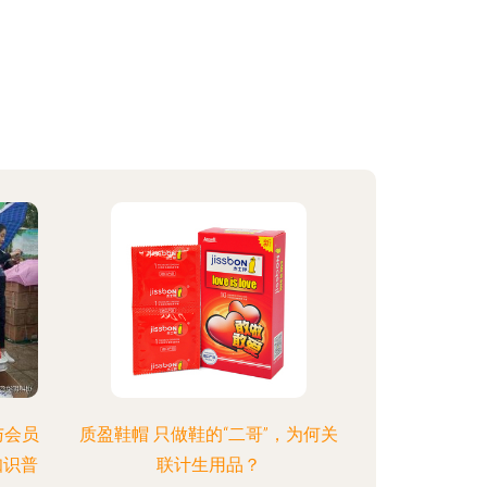
与会员
质盈鞋帽 只做鞋的“二哥”，为何关
知识普
联计生用品？